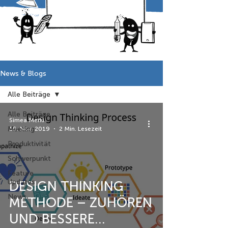
News & Blogs
Alle Beiträge
Alle Beiträge
Simea Merki
Meeting
19. Nov. 2019
2 Min. Lesezeit
Produktivität
Schwerpunkt
Feature
Updates
DESIGN THINKING
News
METHODE – ZUHÖREN
UND BESSERE