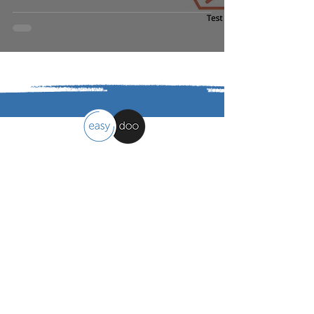
LÖSUNGEN FINDEN
easydoo
Arbeitsorganisation leicht gemacht
Kontakt
easydoo AG
Moosholzzelg 9, 9322 Egnach - CH