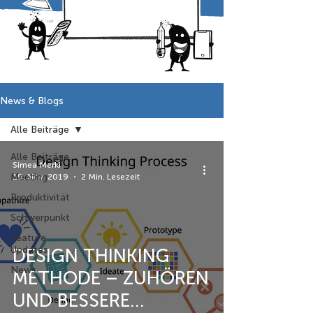
News & Blogs
Alle Beiträge
Alle Beiträge
Simea Merki
Meeting
19. Nov. 2019
2 Min. Lesezeit
Produktivität
Schwerpunkt
Feature
Updates
DESIGN THINKING
News
METHODE – ZUHÖREN
UND BESSERE