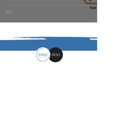
LÖSUNGEN FINDEN
easydoo
Arbeitsorganisation leicht gemacht
Kontakt
easydoo AG
Moosholzzelg 9, 9322 Egnach - CH