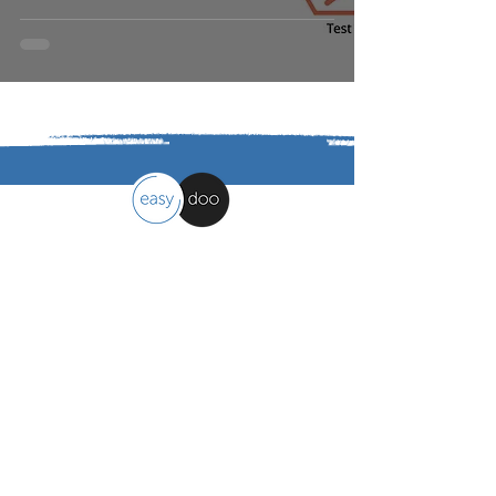
LÖSUNGEN FINDEN
easydoo
Arbeitsorganisation leicht gemacht
Kontakt
easydoo AG
Moosholzzelg 9, 9322 Egnach - CH