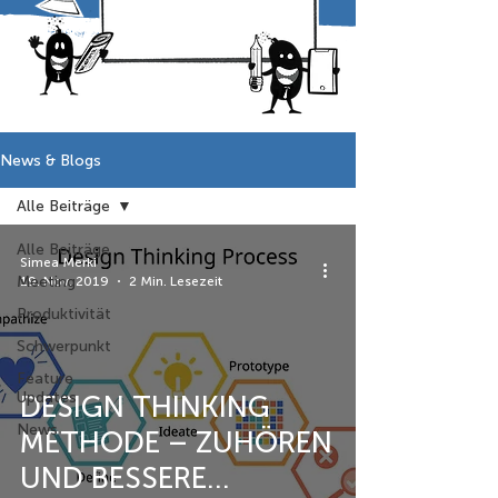
News & Blogs
Alle Beiträge
Alle Beiträge
Simea Merki
Meeting
19. Nov. 2019
2 Min. Lesezeit
Produktivität
Schwerpunkt
Feature
Updates
DESIGN THINKING
News
METHODE – ZUHÖREN
UND BESSERE