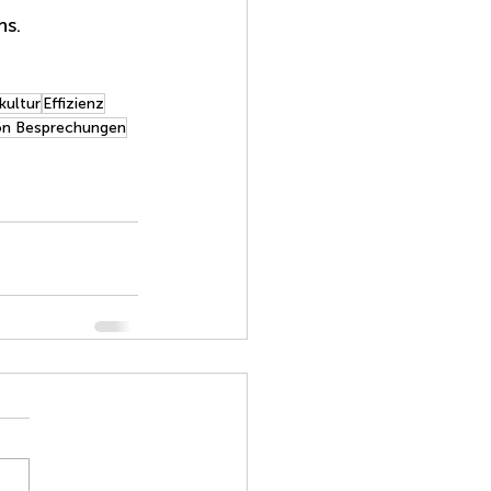
ns.
ultur
Effizienz
von Besprechungen