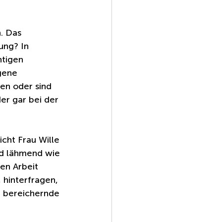
. Das 
ung? In 
htigen 
gene 
en oder sind 
r gar bei der 
cht Frau Wille 
nd lähmend wie 
en Arbeit 
 hinterfragen, 
r bereichernde 