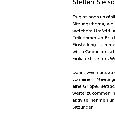
Stellen Sie s
Es gibt noch unzähl
Sitzungsthema, welc
welchem Umfeld und 
Teilnehmer an Bord 
Einstellung ist imm
wir in Gedanken sc
Einkaufsliste fürs
Dann, wenn uns zu v
von einer «Meetingi
eine Grippe. Betrac
weiterzukommen inde
aktiv teilnehmen un
Sitzungen.