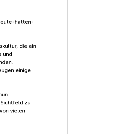
heute-hatten-
ultur, die ein 
e und 
nden. 
eugen einige 
nun 
Sichtfeld zu 
von vielen 