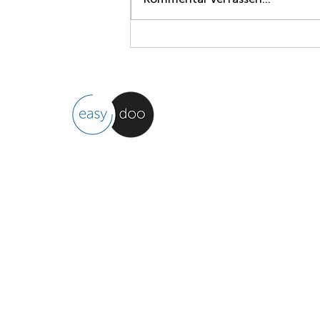
easydoo
Arbeitsorganisation leicht gema
Kontakt
easydoo AG
Moosholzzelg 9, 9322 Egnach - CH
info@easydoo.com