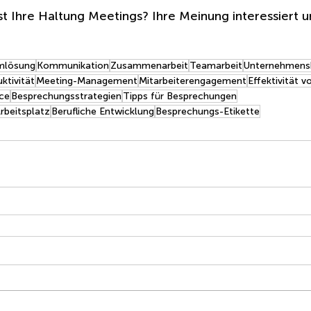
st Ihre Haltung Meetings? Ihre Meinung interessiert u
mlösung
Kommunikation
Zusammenarbeit
Teamarbeit
Unternehmensk
ktivität
Meeting-Management
Mitarbeiterengagement
Effektivität 
ce
Besprechungsstrategien
Tipps für Besprechungen
rbeitsplatz
Berufliche Entwicklung
Besprechungs-Etikette