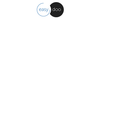
easydoo
Organizzazione del lavoro
semplificata
Contattaci
easydoo AG
Moosholzzelg 9, 9322 Egnach - CH
info@easydoo.com
Iscriviti alla newsletter