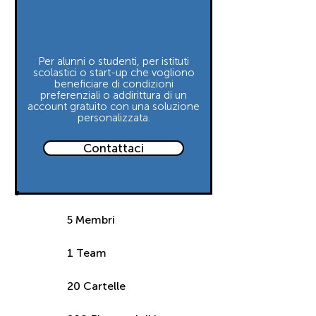
Per alunni o studenti, per istituti
scolastici o start-up che vogliono
beneficiare di condizioni
preferenziali o addirittura di un
account gratuito con una soluzione
personalizzata.
Contattaci
5 Membri
1 Team
20 Cartelle