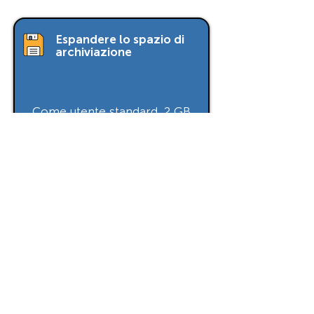
Espandere lo spazio di
archiviazione
Come utente standard, 2 GB
sono già inclusi nel vostro
abbonamento. Se avete bisogno
di più spazio di archiviazione,
potete semplicemente
richiederne di più.
Prezzo su richiesta
Compatibile con
Standard
ed
Enterprise