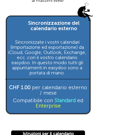
ai massimi livelli!
Sincronizzazione del
calendario esterno
Sincronizzate i vostri calendari
(importazione ed esportazione) da
iCloud, Google, Outlook, Exchange,
ecc. con il vostro calendario
easydoo. In questo modo tutti gli
appuntamenti in easydoo sono a
portata di mano.
CHF 1.00
per calendario esterno
/ mese
Compatibile con
Standard
ed
Enterprise
Istruzioni per il calendario