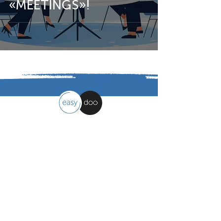
«MEETINGS»!
easydoo
Organizzazione del lavoro
semplificata
Contattaci
easydoo AG