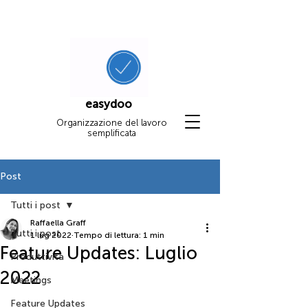
easydoo
Organizzazione del lavoro
semplificata
Post
Tutti i post
Raffaella Graff
Tutti i post
1 lug 2022
Tempo di lettura: 1 min
Feature Updates: Luglio
Produttività
2022
Meetings
Feature Updates