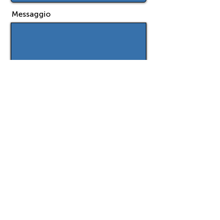
Messaggio
Ho letto e accettato i termini e le
condizioni.
Più info
Ho letto e accettato l'informativa sulla
privacy.
Più info
Ho letto e accettato l'ADV.
Più info
Invia
Come fate a mantenere una