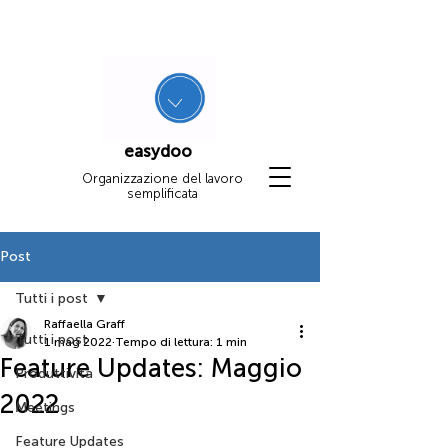
easydoo
Organizzazione del lavoro
semplificata
Post
Tutti i post
Raffaella Graff
Tutti i post
1 mag 2022
Tempo di lettura: 1 min
Feature Updates: Maggio
Produttività
2022
Meetings
Feature Updates