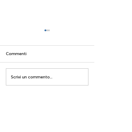
Commenti
Feature Updates: Luglio
Feature Update
Scrivi un commento...
2022
Giugno 2022